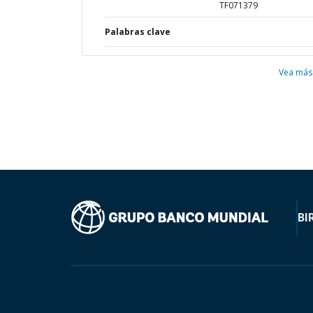
TF071379
Palabras clave
Vea más
BI