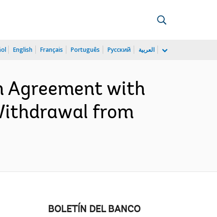
ñol
English
Français
Português
Русский
العربية
n Agreement with
 Withdrawal from
BOLETÍN DEL BANCO