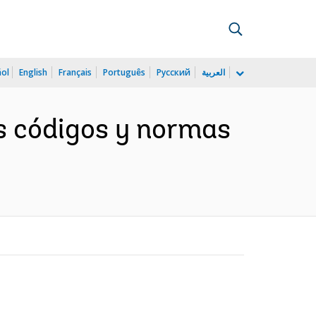
ñol
English
Français
Português
Русский
العربية
os códigos y normas