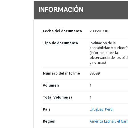
INFORMACIÓN
Fecha del documento
2006/01/30
Tipo de documento
Evaluación de la
contabilidad y auditorí
(Informe sobre la
observancia de los cód
y normas)
Número del informe
38589
Volumen
1
Total Volume(s)
1
País
Uruguay,
Perú,
Región
América Latina y el Cari