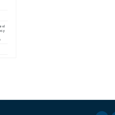
e el
s y
a