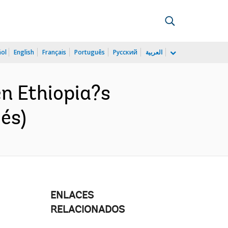
ñol
English
Français
Português
Русский
العربية
n Ethiopia?s
és)
ENLACES
RELACIONADOS