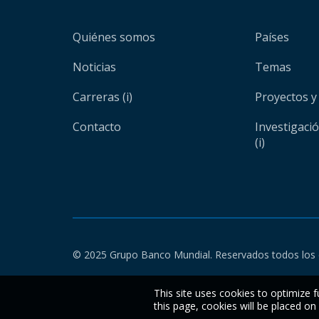
Quiénes somos
Países
Noticias
Temas
Carreras (i)
Proyectos y
Contacto
Investigaci
(i)
© 2025 Grupo Banco Mundial. Reservados todos los 
This site uses cookies to optimize f
this page, cookies will be placed o