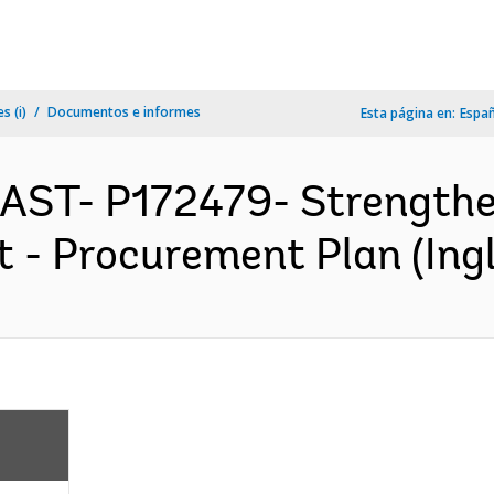
s (i)
Documentos e informes
Esta página en:
Espa
EAST- P172479- Strengthe
 - Procurement Plan (Ingl