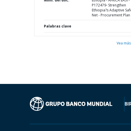
Nom. del doc.
Ethiopia - AFRICA EAST-
P172479- Strengthen
Ethiopia?s Adaptive Saf
Net - Procurement Plan
Palabras clave
Vea más
BI