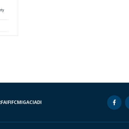
ety
RF
AIF
IFC
MIGA
CIADI