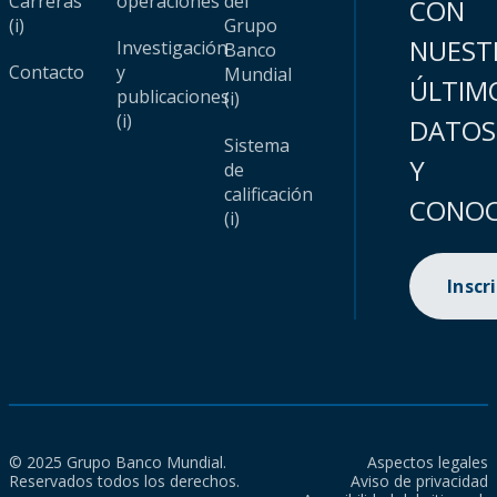
Carreras
operaciones
del
CON
(i)
Grupo
NUEST
Investigación
Banco
Contacto
y
Mundial
ÚLTIM
publicaciones
(i)
(i)
DATOS
Sistema
Y
de
calificación
CONOC
(i)
Inscr
© 2025 Grupo Banco Mundial.
Aspectos legales
Reservados todos los derechos.
Aviso de privacidad