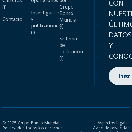
Carreras
operaciones
del
CON
(i)
Grupo
NUEST
Investigación
Banco
Contacto
y
Mundial
ÚLTIM
publicaciones
(i)
(i)
DATOS
Sistema
Y
de
calificación
CONOC
(i)
Inscr
© 2025 Grupo Banco Mundial.
Aspectos legales
Reservados todos los derechos.
Aviso de privacidad