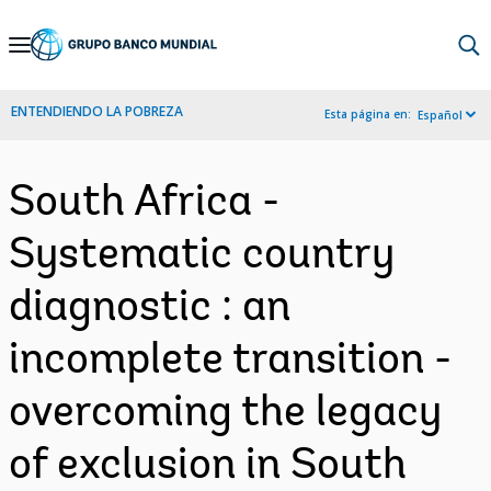
Skip
to
Main
ENTENDIENDO LA POBREZA
Esta página en:
Español
Navigation
South Africa -
Systematic country
diagnostic : an
incomplete transition -
overcoming the legacy
of exclusion in South