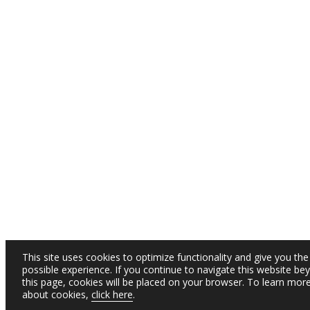
This site uses cookies to optimize functionality and give you the
possible experience. If you continue to navigate this website be
this page, cookies will be placed on your browser. To learn mor
about cookies,
click here
.