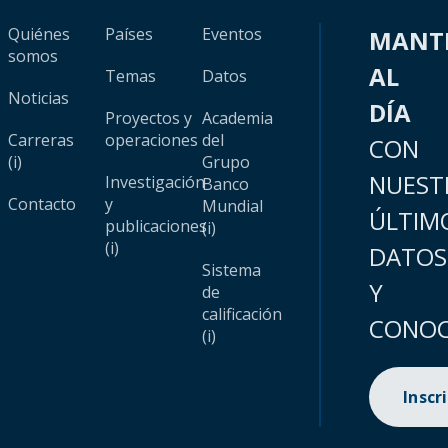
Quiénes
Países
Eventos
MANT
somos
AL
Temas
Datos
Noticias
DÍA
Proyectos y
Academia
Carreras
operaciones
del
CON
(i)
Grupo
NUEST
Investigación
Banco
Contacto
y
Mundial
ÚLTIM
publicaciones
(i)
(i)
DATOS
Sistema
Y
de
calificación
CONOC
(i)
Inscr