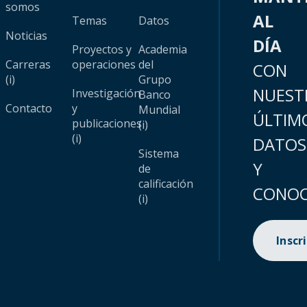
somos
AL
Temas
Datos
Noticias
DÍA
Proyectos y
Academia
Carreras
operaciones
del
CON
(i)
Grupo
NUEST
Investigación
Banco
Contacto
y
Mundial
ÚLTIM
publicaciones
(i)
(i)
DATOS
Sistema
Y
de
calificación
CONOC
(i)
Inscr