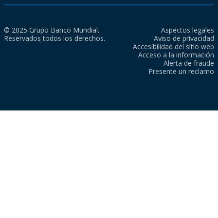
© 2025 Grupo Banco Mundial.
Aspectos legales
Reservados todos los derechos.
Aviso de privacidad
Accesibilidad del sitio web
Acceso a la información
Alerta de fraude
Presente un reclamo