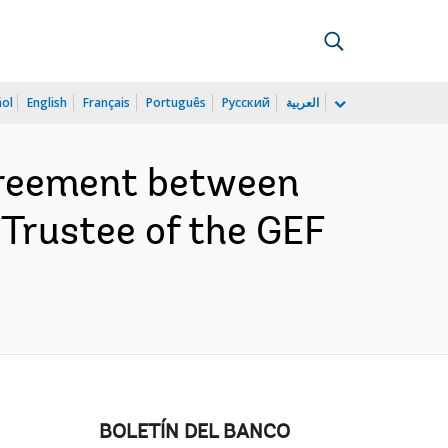
ñol
English
Français
Português
Русский
العربية
greement between
Trustee of the GEF
BOLETÍN DEL BANCO