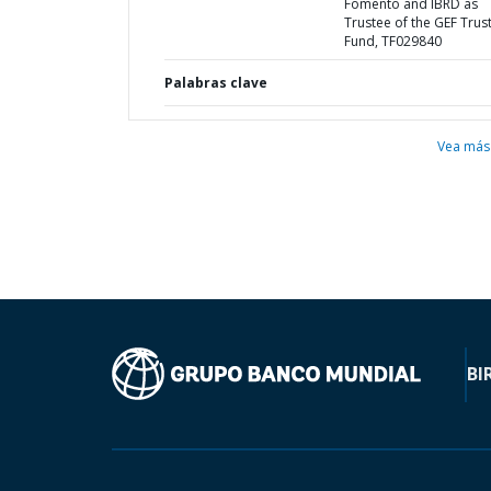
Fomento and IBRD as
Trustee of the GEF Trus
Fund, TF029840
Palabras clave
Vea más
BI