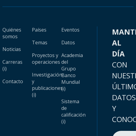
Quiénes
Países
Eventos
MANT
somos
AL
Temas
Datos
Noticias
DÍA
Proyectos y
Academia
Carreras
operaciones
del
CON
(i)
Grupo
NUEST
Investigación
Banco
Contacto
y
Mundial
ÚLTIM
publicaciones
(i)
(i)
DATOS
Sistema
Y
de
calificación
CONOC
(i)