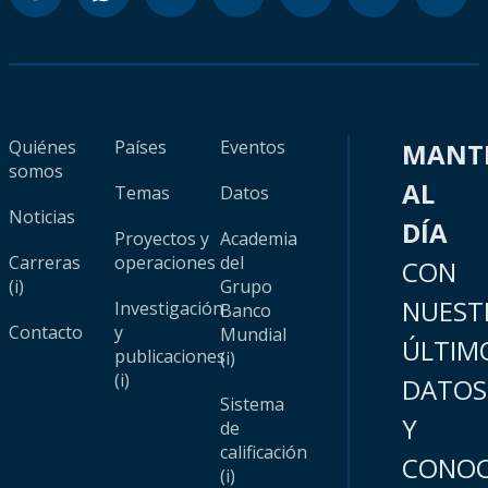
Quiénes
Países
Eventos
MANT
somos
AL
Temas
Datos
Noticias
DÍA
Proyectos y
Academia
Carreras
operaciones
del
CON
(i)
Grupo
NUEST
Investigación
Banco
Contacto
y
Mundial
ÚLTIM
publicaciones
(i)
(i)
DATOS
Sistema
Y
de
calificación
CONOC
(i)