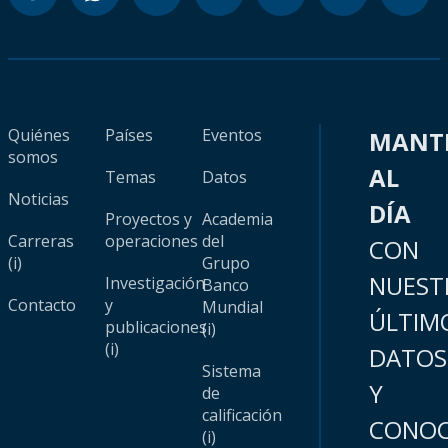
Quiénes
Países
Eventos
MANT
somos
AL
Temas
Datos
Noticias
DÍA
Proyectos y
Academia
Carreras
operaciones
del
CON
(i)
Grupo
NUEST
Investigación
Banco
Contacto
y
Mundial
ÚLTIM
publicaciones
(i)
(i)
DATOS
Sistema
Y
de
calificación
CONOC
(i)