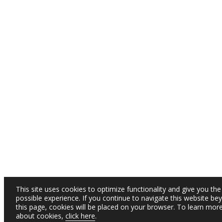
This site uses cookies to optimize functionality and give you the
possible experience. If you continue to navigate this website be
this page, cookies will be placed on your browser. To learn mor
about cookies,
click here
.