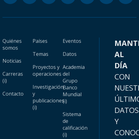
Quiénes
Países
Eventos
MANT
somos
AL
Temas
Datos
Noticias
DÍA
Proyectos y
Academia
Carreras
operaciones
del
CON
(i)
Grupo
NUEST
Investigación
Banco
Contacto
y
Mundial
ÚLTIM
publicaciones
(i)
(i)
DATOS
Sistema
Y
de
calificación
CONOC
(i)