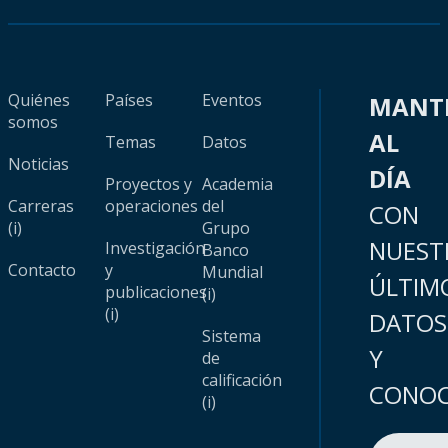
Quiénes
Países
Eventos
MANT
somos
AL
Temas
Datos
Noticias
DÍA
Proyectos y
Academia
Carreras
operaciones
del
CON
(i)
Grupo
NUEST
Investigación
Banco
Contacto
y
Mundial
ÚLTIM
publicaciones
(i)
(i)
DATOS
Sistema
Y
de
calificación
CONOC
(i)