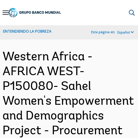
Skip
to
Main
ENTENDIENDO LA POBREZA
Esta página en:
Español
Navigation
Western Africa -
AFRICA WEST-
P150080- Sahel
Women's Empowerment
and Demographics
Project - Procurement