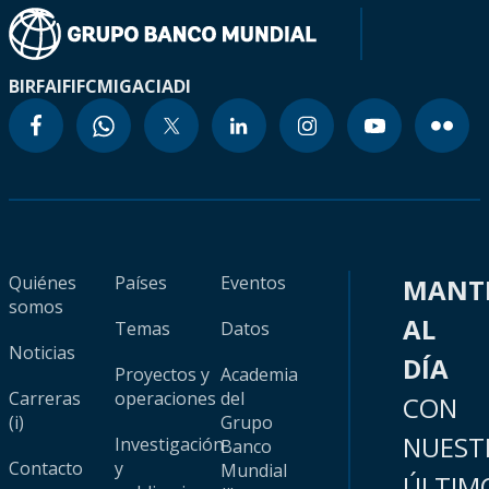
BIRF
AIF
IFC
MIGA
CIADI
Quiénes
Países
Eventos
MANT
somos
AL
Temas
Datos
Noticias
DÍA
Proyectos y
Academia
Carreras
operaciones
del
CON
(i)
Grupo
NUEST
Investigación
Banco
Contacto
y
Mundial
ÚLTIM