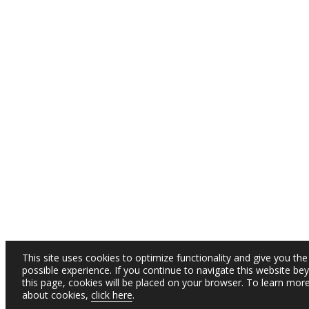
This site uses cookies to optimize functionality and give you the
possible experience. If you continue to navigate this website be
this page, cookies will be placed on your browser. To learn mor
about cookies,
click here
.