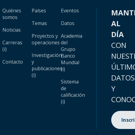
Quiénes
Países
Eventos
MANT
somos
AL
Temas
Datos
Noticias
DÍA
Proyectos y
Academia
Carreras
operaciones
del
CON
(i)
Grupo
NUEST
Investigación
Banco
Contacto
y
Mundial
ÚLTIM
publicaciones
(i)
(i)
DATOS
Sistema
Y
de
calificación
CONOC
(i)
Inscr