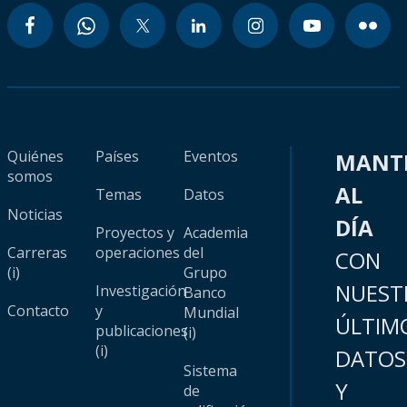
Quiénes
Países
Eventos
MANT
somos
AL
Temas
Datos
Noticias
DÍA
Proyectos y
Academia
Carreras
operaciones
del
CON
(i)
Grupo
NUEST
Investigación
Banco
Contacto
y
Mundial
ÚLTIM
publicaciones
(i)
(i)
DATOS
Sistema
Y
de