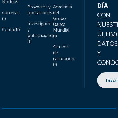
Noticias
DÍA
Proyectos y
Academia
Carreras
operaciones
del
CON
(i)
Grupo
NUEST
Investigación
Banco
Contacto
y
Mundial
ÚLTIM
publicaciones
(i)
(i)
DATOS
Sistema
Y
de
calificación
CONOC
(i)
Inscr