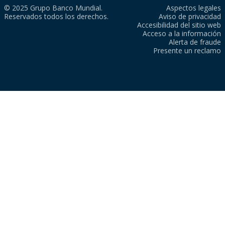
© 2025 Grupo Banco Mundial.
Aspectos legales
Reservados todos los derechos.
Aviso de privacidad
Accesibilidad del sitio web
Acceso a la información
Alerta de fraude
Presente un reclamo