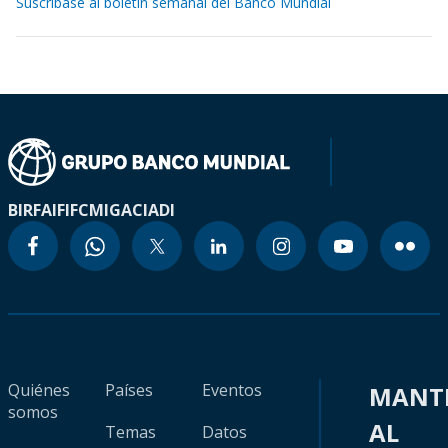
Suscríbase al boletín semanal del Banco Mundial
BIRF
AIF
IFC
MIGA
CIADI
Quiénes
Países
Eventos
MANT
somos
AL
Temas
Datos