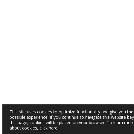
This site uses cookies to optimize functionality and give you the
possible experience. If you continue to navigate this website be
this page, cookies will be placed on your browser. To learn mor
about cookies,
click here
.