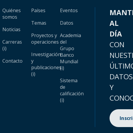
Quiénes
Países
Eventos
MANT
somos
AL
Temas
Datos
Noticias
DÍA
Proyectos y
Academia
Carreras
operaciones
del
CON
(i)
Grupo
NUEST
Investigación
Banco
Contacto
y
Mundial
ÚLTIM
publicaciones
(i)
(i)
DATOS
Sistema
Y
de
calificación
CONOC
(i)
Inscr