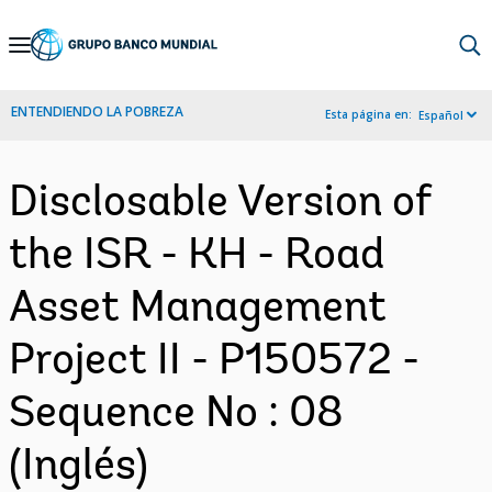
Skip
to
Main
ENTENDIENDO LA POBREZA
Esta página en:
Español
Navigation
Disclosable Version of
the ISR - KH - Road
Asset Management
Project II - P150572 -
Sequence No : 08
(Inglés)