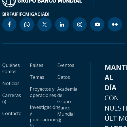
BIRF
AIF
IFC
MIGA
CIADI
Quiénes
Países
Eventos
MANT
somos
AL
Temas
Datos
Noticias
DÍA
Proyectos y
Academia
Carreras
operaciones
del
CON
(i)
Grupo
NUEST
Investigación
Banco
Contacto
y
Mundial
ÚLTIM
publicaciones
(i)
(i)