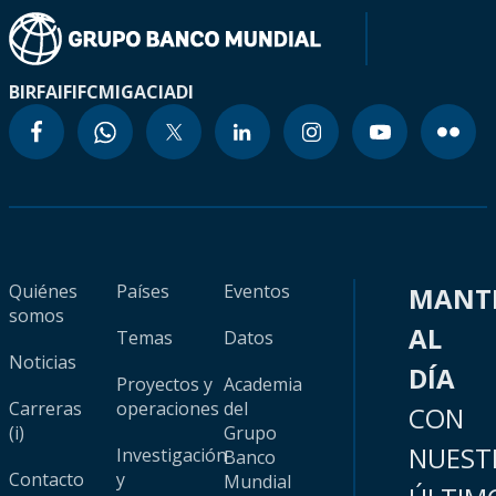
BIRF
AIF
IFC
MIGA
CIADI
Quiénes
Países
Eventos
MANT
somos
AL
Temas
Datos
Noticias
DÍA
Proyectos y
Academia
Carreras
operaciones
del
CON
(i)
Grupo
NUEST
Investigación
Banco
Contacto
y
Mundial