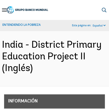
Skip
to
Main
ENTENDIENDO LA POBREZA
Esta página en:
Español
Navigation
India - District Primary
Education Project II
(Inglés)
INFORMACIÓN