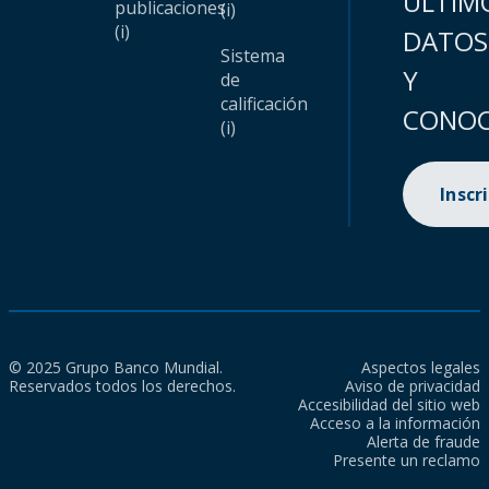
ÚLTIM
publicaciones
(i)
(i)
DATOS
Sistema
Y
de
calificación
CONOC
(i)
Inscr
© 2025 Grupo Banco Mundial.
Aspectos legales
Reservados todos los derechos.
Aviso de privacidad
Accesibilidad del sitio web
Acceso a la información
Alerta de fraude
Presente un reclamo