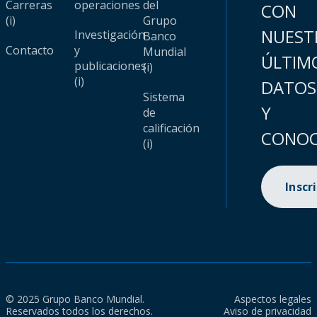
Carreras
operaciones
del
CON
(i)
Grupo
NUEST
Investigación
Banco
Contacto
y
Mundial
ÚLTIM
publicaciones
(i)
(i)
DATOS
Sistema
Y
de
calificación
CONOC
(i)
Inscr
© 2025 Grupo Banco Mundial.
Aspectos legales
Reservados todos los derechos.
Aviso de privacidad