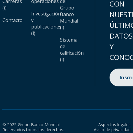
Carreras
operaciones
del
CON
(i)
Grupo
NUEST
Investigación
Banco
Contacto
y
Mundial
ÚLTIM
publicaciones
(i)
(i)
DATOS
Sistema
Y
de
calificación
CONOC
(i)
Inscr
© 2025 Grupo Banco Mundial.
Aspectos legales
Reservados todos los derechos.
Aviso de privacidad