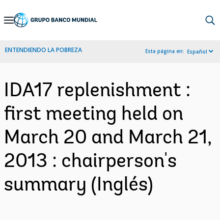
Skip
to
Main
ENTENDIENDO LA POBREZA
Esta página en:
Español
Navigation
IDA17 replenishment :
first meeting held on
March 20 and March 21,
2013 : chairperson's
summary (Inglés)