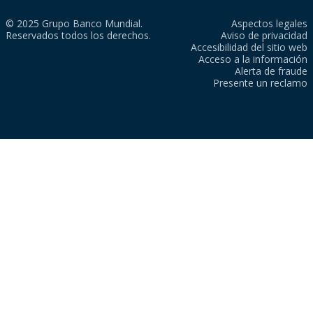
© 2025 Grupo Banco Mundial.
Aspectos legales
Reservados todos los derechos.
Aviso de privacidad
Accesibilidad del sitio web
Acceso a la información
Alerta de fraude
Presente un reclamo