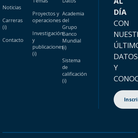
AL
Temas
Datos
Noticias
DÍA
Proyectos y
Academia
Carreras
operaciones
del
CON
(i)
Grupo
NUEST
Investigación
Banco
Contacto
y
Mundial
ÚLTIM
publicaciones
(i)
(i)
DATOS
Sistema
Y
de
calificación
CONOC
(i)
Inscr