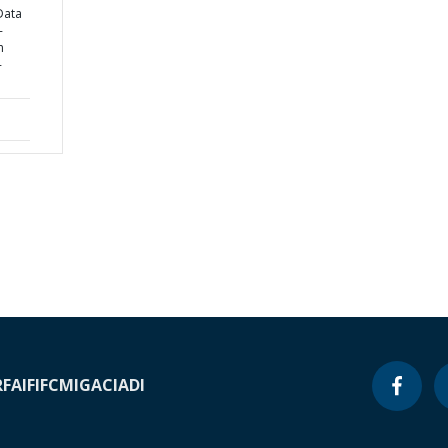
Data
-
m
-
RF
AIF
IFC
MIGA
CIADI