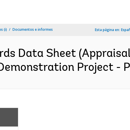
s (i)
Documentos e informes
Esta página en:
Espa
ds Data Sheet (Appraisal
emonstration Project - P