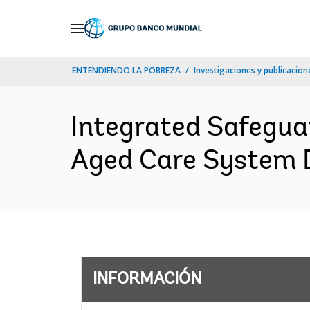
Skip
to
Main
ENTENDIENDO LA POBREZA
Investigaciones y publicacione
Navigation
Integrated Safeguar
Aged Care System D
INFORMACIÓN