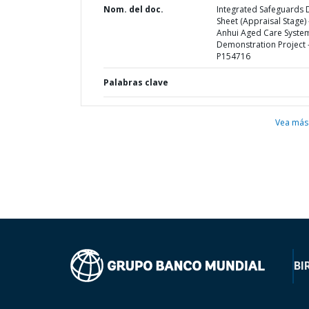
Nom. del doc.
Integrated Safeguards 
Sheet (Appraisal Stage) 
Anhui Aged Care Syste
Demonstration Project 
P154716
Palabras clave
Vea más
BI