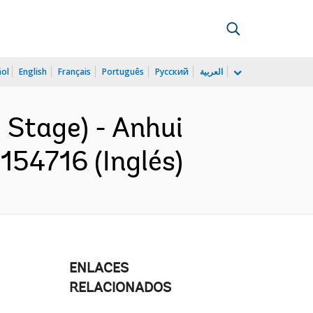
ñol
English
Français
Português
Русский
العربية
 Stage) - Anhui
154716 (Inglés)
ENLACES
RELACIONADOS