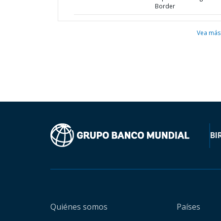
Border
Vea más
BI
Quiénes somos
Países