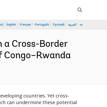
ñol
English
Français
Português
Русский
العربية
m a Cross-Border
 of Congo–Rwanda
eveloping countries. Yet cross-
ich can undermine these potential