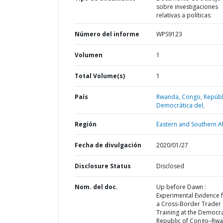
sobre investigaciones
relativas a políticas
Número del informe
WPS9123
Volumen
1
Total Volume(s)
1
País
Rwanda,
Congo,
Repúbl
Democrática del,
Región
Eastern and Southern Af
Fecha de divulgación
2020/01/27
Disclosure Status
Disclosed
Nom. del doc.
Up before Dawn :
Experimental Evidence 
a Cross-Border Trader
Training at the Democra
Republic of Congo–Rw