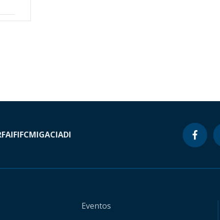
RF
AIF
IFC
MIGA
CIADI
Eventos