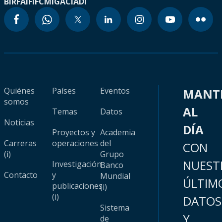
BIRF
AIF
IFC
MIGA
CIADI
Quiénes
Países
Eventos
MANT
somos
AL
Temas
Datos
Noticias
DÍA
Proyectos y
Academia
Carreras
operaciones
del
CON
(i)
Grupo
NUEST
Investigación
Banco
Contacto
y
Mundial
ÚLTIM
publicaciones
(i)
(i)
DATOS
Sistema
Y
de