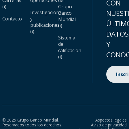
Carreras
operaciones
del
CON
(i)
Grupo
NUEST
Investigación
Banco
Contacto
y
Mundial
ÚLTIM
publicaciones
(i)
(i)
DATOS
Sistema
Y
de
calificación
CONOC
(i)
Inscr
© 2025 Grupo Banco Mundial.
Aspectos legales
Reservados todos los derechos.
Aviso de privacidad