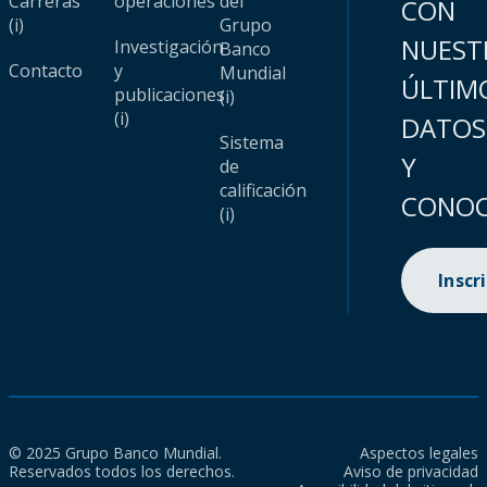
Carreras
operaciones
del
CON
(i)
Grupo
NUEST
Investigación
Banco
Contacto
y
Mundial
ÚLTIM
publicaciones
(i)
(i)
DATOS
Sistema
Y
de
calificación
CONOC
(i)
Inscr
© 2025 Grupo Banco Mundial.
Aspectos legales
Reservados todos los derechos.
Aviso de privacidad