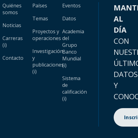
Quiénes
Países
Eventos
MANT
somos
AL
Temas
Datos
Noticias
DÍA
Proyectos y
Academia
Carreras
operaciones
del
CON
(i)
Grupo
NUEST
Investigación
Banco
Contacto
y
Mundial
ÚLTIM
publicaciones
(i)
(i)
DATOS
Sistema
Y
de
calificación
CONOC
(i)
Inscr