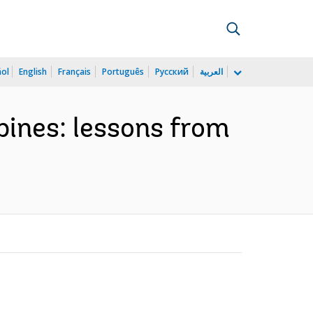
ñol
English
Français
Português
Русский
العربية
pines: lessons from