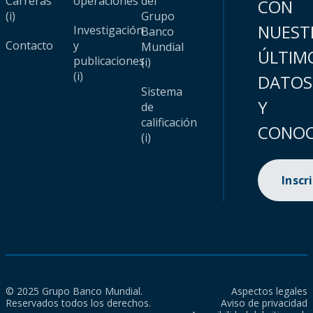
Carreras
operaciones
del
CON
(i)
Grupo
NUEST
Investigación
Banco
Contacto
y
Mundial
ÚLTIM
publicaciones
(i)
(i)
DATOS
Sistema
Y
de
calificación
CONOC
(i)
Inscr
© 2025 Grupo Banco Mundial.
Aspectos legales
Reservados todos los derechos.
Aviso de privacidad