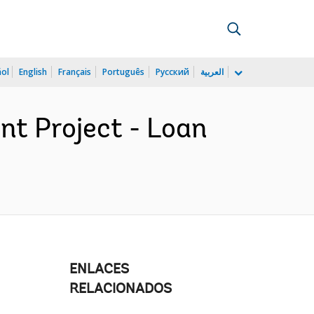
ñol
English
Français
Português
Русский
العربية
t Project - Loan
ENLACES
RELACIONADOS