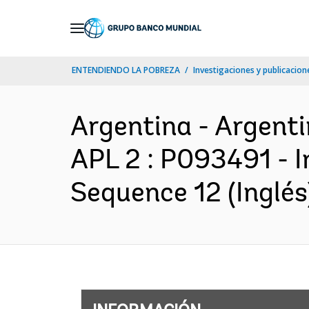
Skip
to
Main
ENTENDIENDO LA POBREZA
Investigaciones y publicacione
Navigation
Argentina - Argent
APL 2 : P093491 - 
Sequence 12 (Inglés