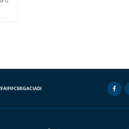
ce 12
RF
AIF
IFC
MIGA
CIADI