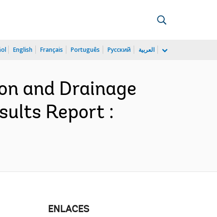
ñol
English
Français
Português
Русский
العربية
ion and Drainage
ults Report :
ENLACES