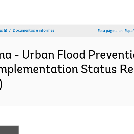
s (i)
Documentos e informes
Esta página en:
Espa
ina - Urban Flood Prevent
Implementation Status Res
)