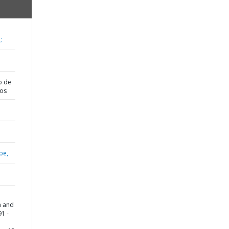
;
o de
dos
be,
n and
1 -