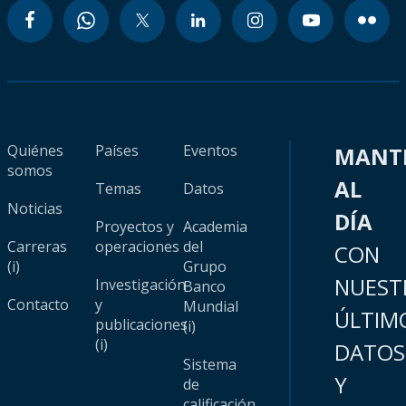
Quiénes
Países
Eventos
MANT
somos
AL
Temas
Datos
Noticias
DÍA
Proyectos y
Academia
Carreras
operaciones
del
CON
(i)
Grupo
NUEST
Investigación
Banco
Contacto
y
Mundial
ÚLTIM
publicaciones
(i)
(i)
DATOS
Sistema
Y
de
calificación