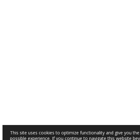
This site uses cookies to optimize functionality and give you the
possible experience. If you continue to navigate this website be