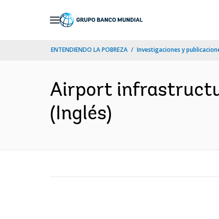
Skip
to
Main
ENTENDIENDO LA POBREZA
Investigaciones y publicacione
Navigation
Airport infrastructu
(Inglés)