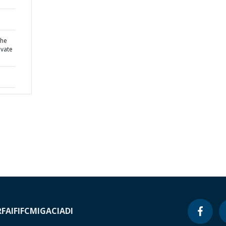
the
ivate
RF
AIF
IFC
MIGA
CIADI