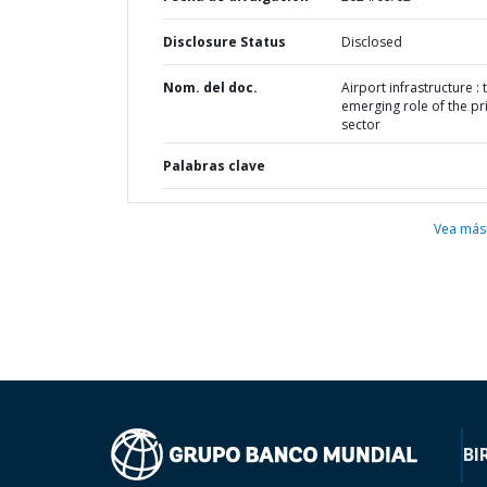
Disclosure Status
Disclosed
Nom. del doc.
Airport infrastructure : 
emerging role of the pr
sector
Palabras clave
Vea más
BI