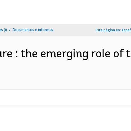
s (i)
Documentos e informes
Esta página en:
Espa
re : the emerging role of 