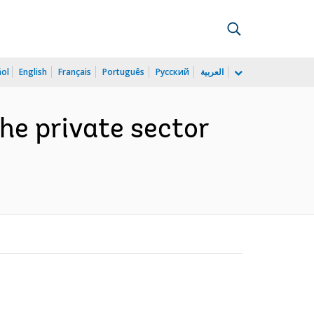
ñol
English
Français
Português
Русский
العربية
the private sector