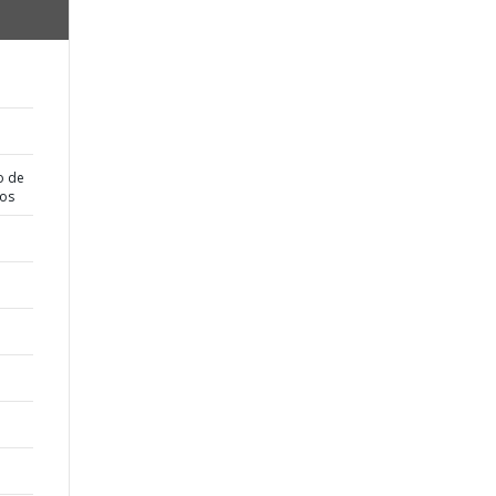
o de
dos