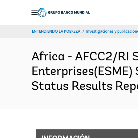
Skip
to
Main
ENTENDIENDO LA POBREZA
Investigaciones y publicacione
Navigation
Africa - AFCC2/RI
Enterprises(ESME) 
Status Results Repo