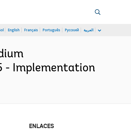
ñol
English
Français
Português
Русский
العربية
edium
5 - Implementation
ENLACES