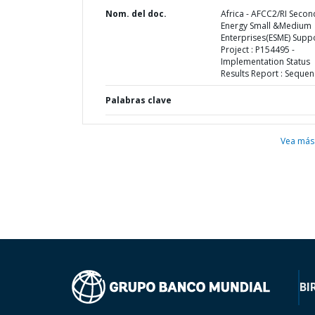
Nom. del doc.
Africa - AFCC2/RI Secon
Energy Small &Medium
Enterprises(ESME) Supp
Project : P154495 -
Implementation Status
Results Report : Sequen
Palabras clave
Vea más
BI