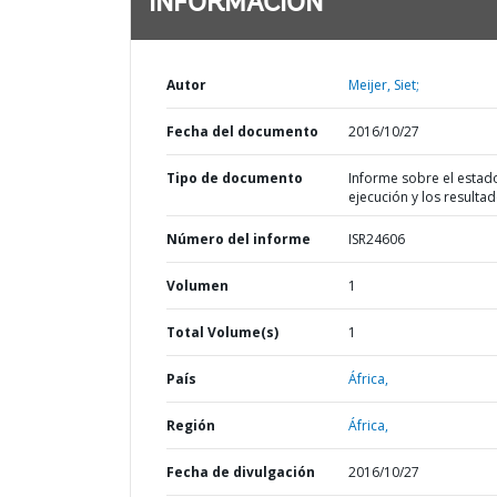
INFORMACIÓN
Autor
Meijer, Siet;
Fecha del documento
2016/10/27
Tipo de documento
Informe sobre el estad
ejecución y los resulta
Número del informe
ISR24606
Volumen
1
Total Volume(s)
1
País
África,
Región
África,
Fecha de divulgación
2016/10/27