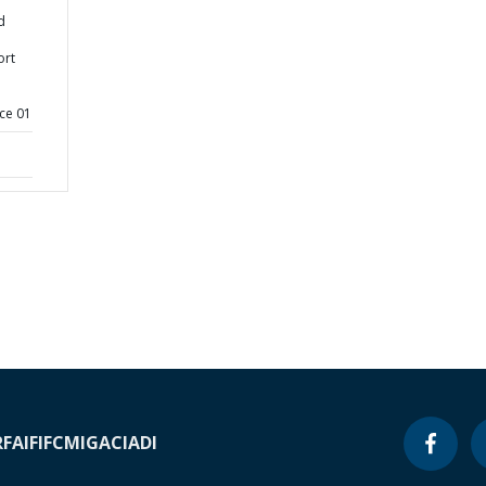
d
ort
ce 01
RF
AIF
IFC
MIGA
CIADI