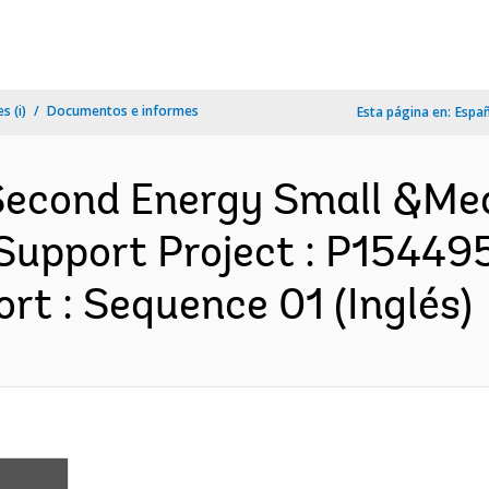
s (i)
Documentos e informes
Esta página en:
Espa
 Second Energy Small &M
Support Project : P15449
rt : Sequence 01 (Inglés)