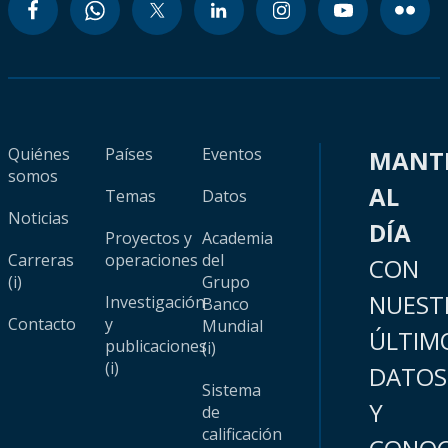
Quiénes
Países
Eventos
MANT
somos
AL
Temas
Datos
Noticias
DÍA
Proyectos y
Academia
Carreras
operaciones
del
CON
(i)
Grupo
NUEST
Investigación
Banco
Contacto
y
Mundial
ÚLTIM
publicaciones
(i)
(i)
DATOS
Sistema
Y
de
calificación