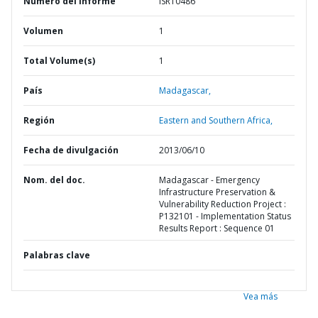
Número del informe
ISR10486
Volumen
1
Total Volume(s)
1
País
Madagascar,
Región
Eastern and Southern Africa,
Fecha de divulgación
2013/06/10
Nom. del doc.
Madagascar - Emergency
Infrastructure Preservation &
Vulnerability Reduction Project :
P132101 - Implementation Status
Results Report : Sequence 01
Palabras clave
Vea más