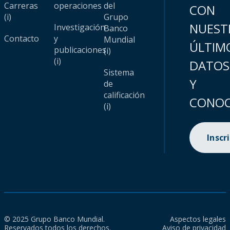
Carreras
operaciones
del
CON
(i)
Grupo
NUEST
Investigación
Banco
Contacto
y
Mundial
ÚLTIM
publicaciones
(i)
(i)
DATOS
Sistema
Y
de
calificación
CONOC
(i)
Inscr
© 2025 Grupo Banco Mundial.
Aspectos legales
Reservados todos los derechos.
Aviso de privacidad