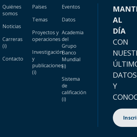
Quiénes
Países
Eventos
MANT
somos
AL
Temas
Datos
Noticias
DÍA
Proyectos y
Academia
Carreras
operaciones
del
CON
(i)
Grupo
NUEST
Investigación
Banco
Contacto
y
Mundial
ÚLTIM
publicaciones
(i)
(i)
DATOS
Sistema
Y
de
calificación
CONOC
(i)
Inscr