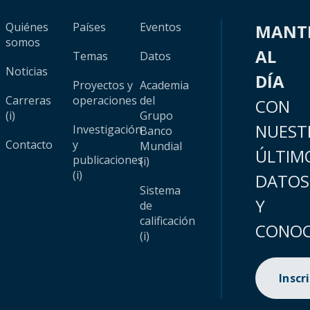
Quiénes
Países
Eventos
MANT
somos
AL
Temas
Datos
Noticias
DÍA
Proyectos y
Academia
Carreras
operaciones
del
CON
(i)
Grupo
NUEST
Investigación
Banco
Contacto
y
Mundial
ÚLTIM
publicaciones
(i)
(i)
DATOS
Sistema
Y
de
calificación
CONOC
(i)
Inscr