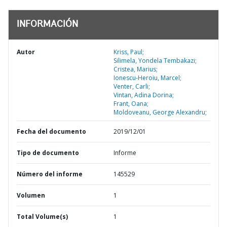
INFORMACIÓN
Autor
Kriss, Paul;
Silimela, Yondela Tembakazi;
Cristea, Marius;
Ionescu-Heroiu, Marcel;
Venter, Carli;
Vintan, Adina Dorina;
Frant, Oana;
Moldoveanu, George Alexandru;
Fecha del documento
2019/12/01
Tipo de documento
Informe
Número del informe
145529
Volumen
1
Total Volume(s)
1