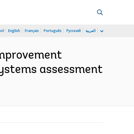
ñol
English
Français
Português
Русский
العربية
Improvement
 systems assessment