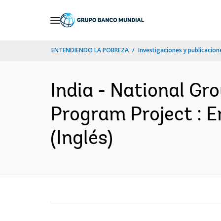
Skip
to
Main
ENTENDIENDO LA POBREZA
Investigaciones y publicacione
Navigation
India - National 
Program Project : 
(Inglés)