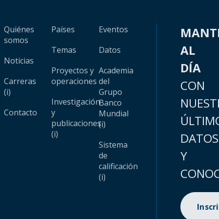
Quiénes
Países
Eventos
MANT
somos
AL
Temas
Datos
Noticias
DÍA
Proyectos y
Academia
Carreras
operaciones
del
CON
(i)
Grupo
NUEST
Investigación
Banco
Contacto
y
Mundial
ÚLTIM
publicaciones
(i)
(i)
DATOS
Sistema
Y
de
calificación
CONOC
(i)
Inscr