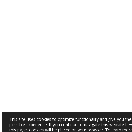
This site uses cookies to optimize functionality and give you the
possible experience. If you continue to navigate this website be
this page, cookies will be placed on your browser. To learn mor