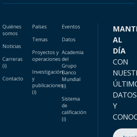
Quiénes
Países
Eventos
MANT
somos
AL
Temas
Datos
Noticias
DÍA
Proyectos y
Academia
Carreras
operaciones
del
CON
(i)
Grupo
NUEST
Investigación
Banco
Contacto
y
Mundial
ÚLTIM
publicaciones
(i)
(i)
DATOS
Sistema
Y
de
calificación
CONOC
(i)