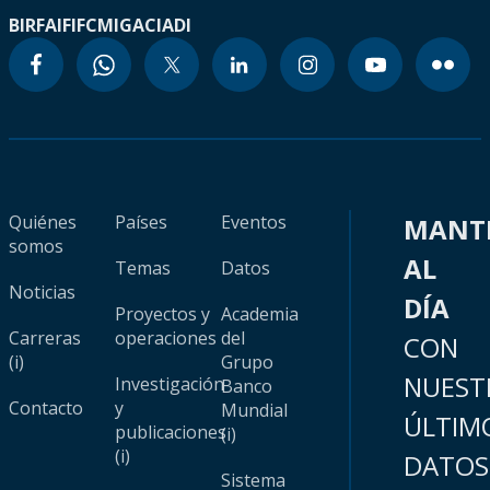
BIRF
AIF
IFC
MIGA
CIADI
Quiénes
Países
Eventos
MANT
somos
AL
Temas
Datos
Noticias
DÍA
Proyectos y
Academia
Carreras
operaciones
del
CON
(i)
Grupo
NUEST
Investigación
Banco
Contacto
y
Mundial
ÚLTIM
publicaciones
(i)
(i)
DATOS
Sistema