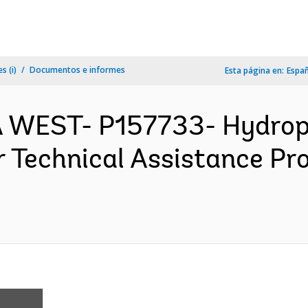
s (i)
Documentos e informes
Esta página en:
Espa
A WEST- P157733- Hydro
 Technical Assistance Pr