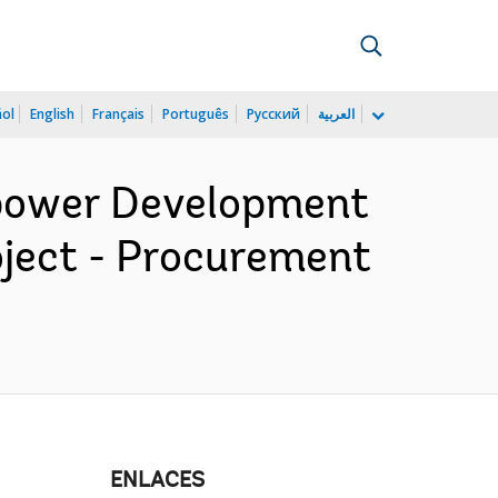
ñol
English
Français
Português
Русский
العربية
power Development
oject - Procurement
ENLACES