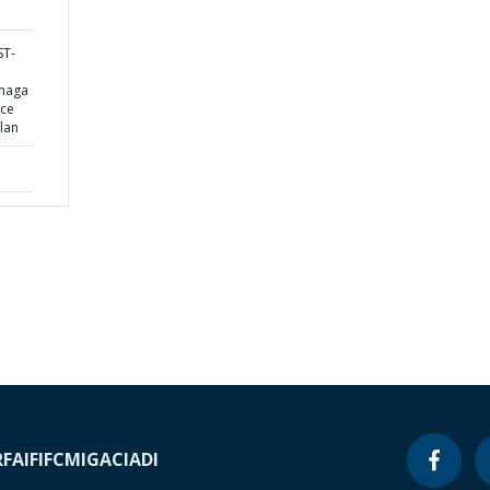
ST-
anaga
nce
lan
RF
AIF
IFC
MIGA
CIADI