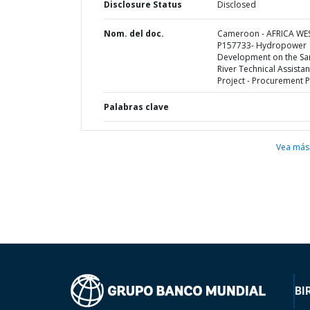
Disclosure Status
Disclosed
Nom. del doc.
Cameroon - AFRICA WE
P157733- Hydropower
Development on the S
River Technical Assista
Project - Procurement P
Palabras clave
Vea más
BI