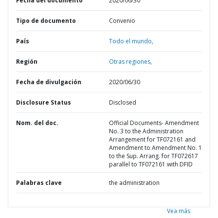
Fecha del documento
2020/06/30
Tipo de documento
Convenio
País
Todo el mundo,
Región
Otras regiones,
Fecha de divulgación
2020/06/30
Disclosure Status
Disclosed
Nom. del doc.
Official Documents- Amendment
No. 3 to the Administration
Arrangement for TF072161 and
Amendment to Amendment No. 1
to the Sup. Arrang. for TF072617
parallel to TF072161 with DFID
Palabras clave
the administration
Vea más