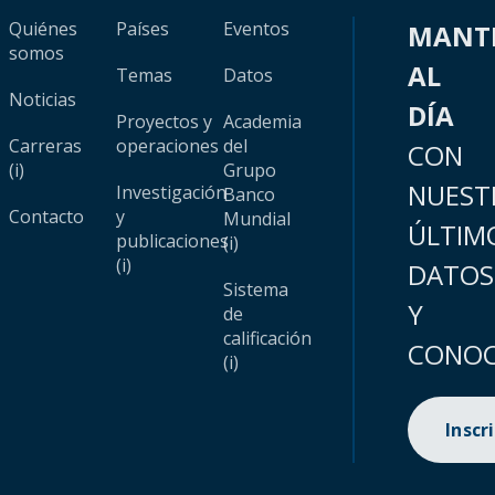
Quiénes
Países
Eventos
MANT
somos
AL
Temas
Datos
Noticias
DÍA
Proyectos y
Academia
Carreras
operaciones
del
CON
(i)
Grupo
NUEST
Investigación
Banco
Contacto
y
Mundial
ÚLTIM
publicaciones
(i)
(i)
DATOS
Sistema
Y
de
calificación
CONOC
(i)
Inscr