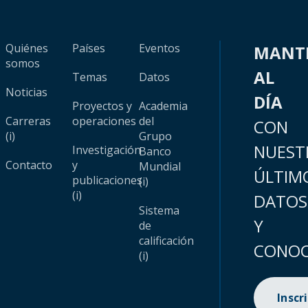
Quiénes
Países
Eventos
MANT
somos
AL
Temas
Datos
Noticias
DÍA
Proyectos y
Academia
Carreras
operaciones
del
CON
(i)
Grupo
NUEST
Investigación
Banco
Contacto
y
Mundial
ÚLTIM
publicaciones
(i)
(i)
DATOS
Sistema
Y
de
calificación
CONOC
(i)
Inscr