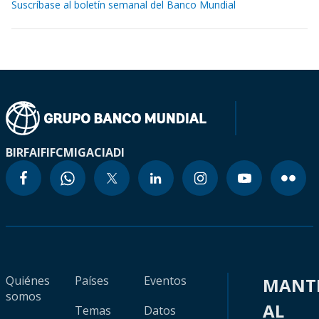
Suscríbase al boletín semanal del Banco Mundial
BIRF
AIF
IFC
MIGA
CIADI
Quiénes
Países
Eventos
MANT
somos
AL
Temas
Datos