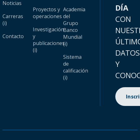
Noticias
DÍA
Proyectos y
Academia
Carreras
operaciones
del
CON
(i)
Grupo
NUEST
Investigación
Banco
Contacto
y
Mundial
ÚLTIM
publicaciones
(i)
(i)
DATOS
Sistema
Y
de
calificación
CONOC
(i)
Inscr