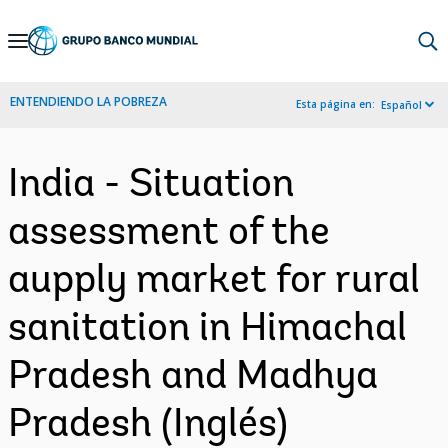
Skip
to
Main
ENTENDIENDO LA POBREZA
Esta página en:
Español
Navigation
India - Situation
assessment of the
aupply market for rural
sanitation in Himachal
Pradesh and Madhya
Pradesh (Inglés)