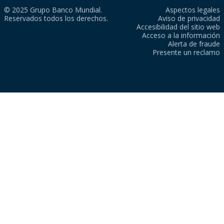
© 2025 Grupo Banco Mundial.
Aspectos legales
Reservados todos los derechos.
Aviso de privacidad
Accesibilidad del sitio web
Acceso a la información
Alerta de fraude
Presente un reclamo