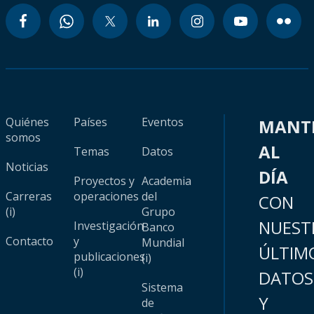
Quiénes
Países
Eventos
MANT
somos
AL
Temas
Datos
Noticias
DÍA
Proyectos y
Academia
Carreras
operaciones
del
CON
(i)
Grupo
NUEST
Investigación
Banco
Contacto
y
Mundial
ÚLTIM
publicaciones
(i)
(i)
DATOS
Sistema
Y
de