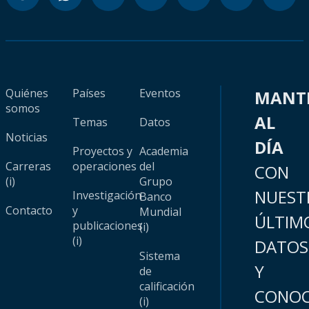
Quiénes
Países
Eventos
MANT
somos
AL
Temas
Datos
Noticias
DÍA
Proyectos y
Academia
Carreras
operaciones
del
CON
(i)
Grupo
NUEST
Investigación
Banco
Contacto
y
Mundial
ÚLTIM
publicaciones
(i)
(i)
DATOS
Sistema
Y
de
calificación
CONOC
(i)